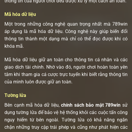
thông tin của người chơi đều được xử lý một cách an toàn.
Mã hóa dữ liệu
Một trong những công nghệ quan trọng nhất mà 789win
áp dụng là mã hóa dữ liệu. Công nghệ này giúp biến đổi
thông tin thành một dạng mà chỉ có thể đọc được khi có
khóa mã.
Mã hóa dữ liệu giữ an toàn cho thông tin cá nhân và các
giao dịch tài chính. Nhờ vào đó, người chơi hoàn toàn yên
tâm khi tham gia cá cược trực tuyến khi biết rằng thông tin
của mình luôn được giữ an toàn.
Tường lửa
Bên cạnh mã hóa dữ liệu,
chính sách bảo mật 789win
sử
dụng tường lửa để bảo vệ hệ thống khỏi các cuộc tấn công
nguy hiểm từ bên ngoài. Tường lửa có khả năng ngăn
chặn những truy cập trái phép và cũng như phát hiện các