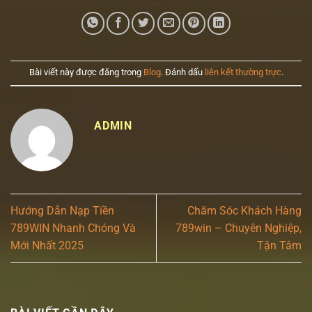
Bài viết này được đăng trong
Blog
. Đánh dấu
liên kết thường trực
.
ADMIN
Hướng Dẫn Nạp Tiền
Chăm Sóc Khách Hàng
789WIN Nhanh Chóng Và
789win – Chuyên Nghiệp,
Mới Nhất 2025
Tận Tâm