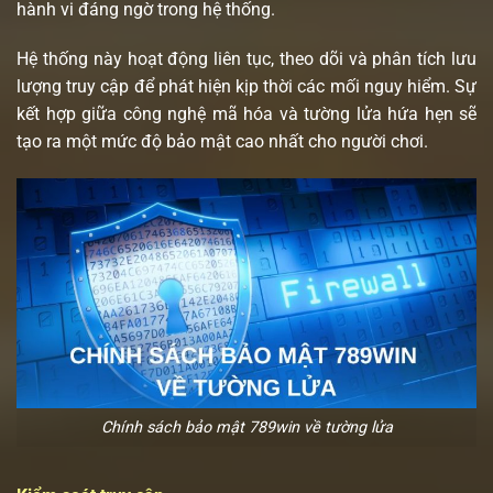
hành vi đáng ngờ trong hệ thống.
Hệ thống này hoạt động liên tục, theo dõi và phân tích lưu
lượng truy cập để phát hiện kịp thời các mối nguy hiểm. Sự
kết hợp giữa công nghệ mã hóa và tường lửa hứa hẹn sẽ
tạo ra một mức độ bảo mật cao nhất cho người chơi.
Chính sách bảo mật 789win về tường lửa