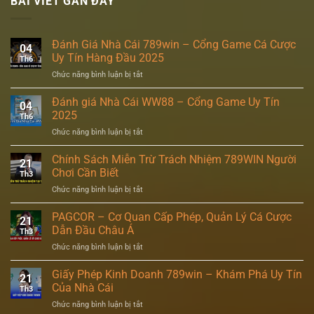
BÀI VIẾT GẦN ĐÂY
Đánh Giá Nhà Cái 789win – Cổng Game Cá Cược
04
Uy Tín Hàng Đầu 2025
Th6
ở
Chức năng bình luận bị tắt
Đánh
Giá
Đánh giá Nhà Cái WW88 – Cổng Game Uy Tín
04
Nhà
2025
Th6
Cái
ở
Chức năng bình luận bị tắt
789win
Đánh
–
giá
Chính Sách Miễn Trừ Trách Nhiệm 789WIN Người
Cổng
21
Nhà
Game
Chơi Cần Biết
Th3
Cái
Cá
ở
Chức năng bình luận bị tắt
WW88
Cược
Chính
–
Uy
Sách
PAGCOR – Cơ Quan Cấp Phép, Quản Lý Cá Cược
Cổng
Tín
21
Miễn
Game
Dẫn Đầu Châu Á
Hàng
Th3
Trừ
Uy
Đầu
ở
Chức năng bình luận bị tắt
Trách
Tín
2025
PAGCOR
Nhiệm
2025
–
Giấy Phép Kinh Doanh 789win – Khám Phá Uy Tín
789WIN
21
Cơ
Người
Của Nhà Cái
Th3
Quan
Chơi
ở
Chức năng bình luận bị tắt
Cấp
Cần