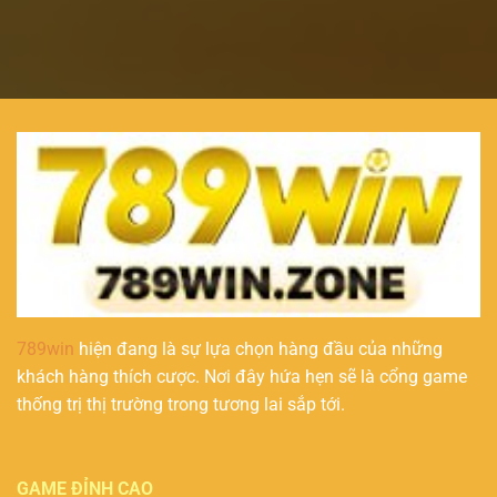
Giấy
Phép,
Biết
Phép
Quản
Kinh
Lý
Doanh
Cá
789win
Cược
–
Dẫn
Khám
Đầu
Phá
Châu
Uy
Á
Tín
Của
Nhà
Cái
789win
hiện đang là sự lựa chọn hàng đầu của những
khách hàng thích cược. Nơi đây hứa hẹn sẽ là cổng game
thống trị thị trường trong tương lai sắp tới.
GAME ĐỈNH CAO