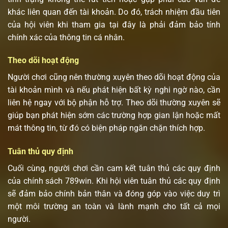
khác liên quan đến tài khoản. Do đó, trách nhiệm đầu tiên
của hội viên khi tham gia tại đây là phải đảm bảo tính
chính xác của thông tin cá nhân.
Theo dõi hoạt động
Người chơi cũng nên thường xuyên theo dõi hoạt động của
tài khoản mình và nếu phát hiện bất kỳ nghi ngờ nào, cần
liên hệ ngay với bộ phận hỗ trợ. Theo dõi thường xuyên sẽ
giúp bạn phát hiện sớm các trường hợp gian lận hoặc mất
mát thông tin, từ đó có biện pháp ngăn chặn thích hợp.
T
uân thủ
quy
định
Cuối cùng, người chơi cần cam kết tuân thủ các quy định
của chính sách 789win. Khi hội viên tuân thủ các quy định
sẽ đảm bảo chính bản thân và đóng góp vào việc duy trì
một môi trường an toàn và lành mạnh cho tất cả mọi
người.