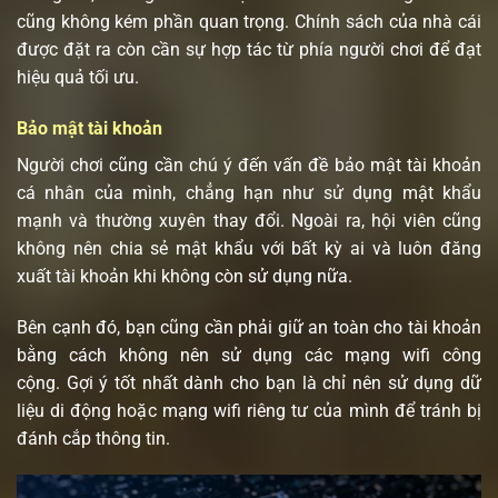
cũng không kém phần quan trọng. Chính sách của nhà cái
được đặt ra còn cần sự hợp tác từ phía người chơi để đạt
hiệu quả tối ưu.
B
ả
o
mật
tài
k
h
oả
n
Người chơi cũng cần chú ý đến vấn đề bảo mật tài khoản
cá nhân của mình, chẳng hạn như sử dụng mật khẩu
mạnh và thường xuyên thay đổi. Ngoài ra, hội viên cũng
không nên chia sẻ mật khẩu với bất kỳ ai và luôn đăng
xuất tài khoản khi không còn sử dụng nữa.
Bên cạnh đó, bạn cũng cần phải giữ an toàn cho tài khoản
bằng cách không nên sử dụng các mạng wifi công
cộng. Gợi ý tốt nhất dành cho bạn là chỉ nên sử dụng dữ
liệu di động hoặc mạng wifi riêng tư của mình để tránh bị
đánh cắp thông tin.